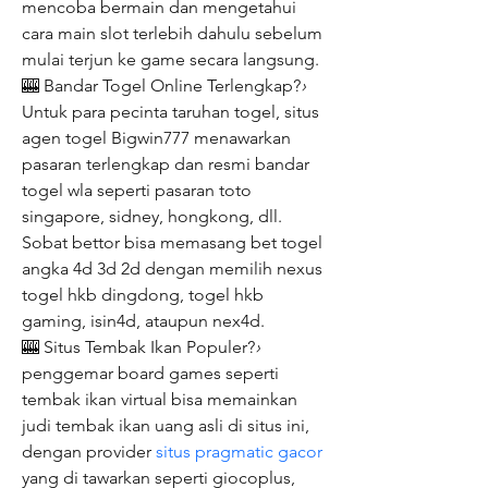
mencoba bermain dan mengetahui 
cara main slot terlebih dahulu sebelum 
mulai terjun ke game secara langsung.
🎰 Bandar Togel Online Terlengkap?
›
Untuk para pecinta taruhan togel, situs 
agen togel Bigwin777 menawarkan 
pasaran terlengkap dan resmi bandar 
togel wla seperti pasaran toto 
singapore, sidney, hongkong, dll. 
Sobat bettor bisa memasang bet togel 
angka 4d 3d 2d dengan memilih nexus 
togel hkb dingdong, togel hkb 
gaming, isin4d, ataupun nex4d.
🎰 Situs Tembak Ikan Populer?
›
penggemar board games seperti 
tembak ikan virtual bisa memainkan 
judi tembak ikan uang asli di situs ini, 
dengan provider 
situs pragmatic gacor
yang di tawarkan seperti giocoplus, 