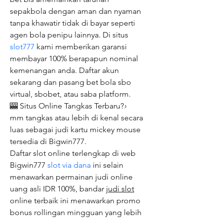
sepakbola dengan aman dan nyaman 
tanpa khawatir tidak di bayar seperti 
agen bola penipu lainnya. Di situs 
slot777
 kami memberikan garansi 
membayar 100% berapapun nominal 
kemenangan anda. Daftar akun 
sekarang dan pasang bet bola sbo 
virtual, sbobet, atau saba platform.
🎰 Situs Online Tangkas Terbaru?
›
mm tangkas atau lebih di kenal secara 
luas sebagai judi kartu mickey mouse 
tersedia di Bigwin777.
Daftar slot online terlengkap di web 
Bigwin777 
slot via dana
 ini selain 
menawarkan permainan judi online 
uang asli IDR 100%, bandar 
judi slot
online terbaik ini menawarkan promo 
bonus rollingan mingguan yang lebih 