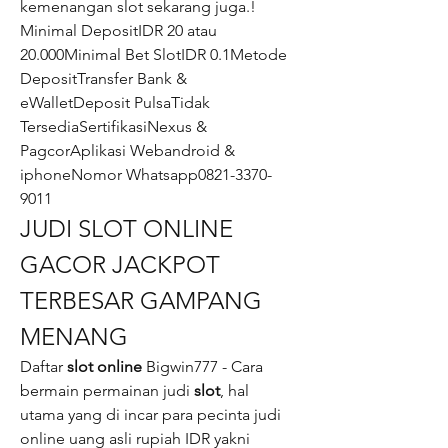
kemenangan slot sekarang juga.!
Minimal DepositIDR 20 atau 
20.000Minimal Bet SlotIDR 0.1Metode 
DepositTransfer Bank & 
eWalletDeposit PulsaTidak 
TersediaSertifikasiNexus & 
PagcorAplikasi Webandroid & 
iphoneNomor Whatsapp0821-3370-
9011
JUDI SLOT ONLINE 
GACOR JACKPOT 
TERBESAR GAMPANG 
MENANG
Daftar 
slot online
 Bigwin777 - Cara 
bermain permainan judi 
slot
, hal 
utama yang di incar para pecinta judi 
online uang asli rupiah IDR yakni 